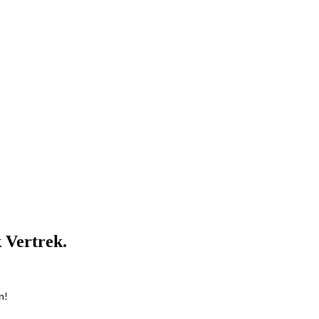
 Vertrek.
n!