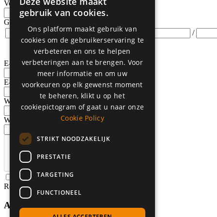
Deze website maakt
Voor- en achternaam:
*
ENGLISH
gebruik van cookies.
DUTCH
Geboortedatum:
*
Ons platform maakt gebruik van
/
/
FRENCH
cookies om de gebruikerservaring te
DD
MM
verbeteren en ons te helpen
GERMAN
verbeteringen aan te brengen. Voor
E-mail:
*
GREEK
meer informatie en om uw
E-mail opnieuw intypen:
*
voorkeuren op elk gewenst moment
ARABIC
te beheren, klikt u op het
Wachtwoord:
*
POLISH
cookiepictogram of gaat u naar onze
Cookie Policy
Wachtwoord opnieuw intypen:
*
STRIKT NOODZAKELIJK
PRESTATIE
TARGETING
Ik ga akkoord met de
Privacy Voorwaarden
.
Registreren
FUNCTIONEEL
Aanmelden
ALLES ACCEPTEREN